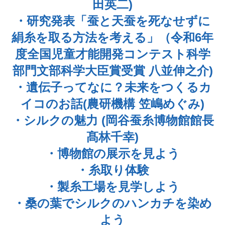
田英二)
・研究発表「蚕と天蚕を死なせずに
絹糸を取る方法を考える」（令和6年
度全国児童才能開発コンテスト科学
部門文部科学大臣賞受賞 八並伸之介)
・遺伝子ってなに？未来をつくるカ
イコのお話(農研機構 笠嶋めぐみ)
・シルクの魅力 (岡谷蚕糸博物館館長
髙林千幸)
・博物館の展示を見よう
・糸取り体験
・製糸工場を見学しよう
・桑の葉でシルクのハンカチを染め
よう