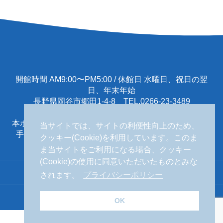
開館時間 AM9:00〜PM5:00 / 休館日 水曜日、祝日の翌
日、年末年始
長野県岡谷市郷田1-4-8 TEL.0266-23-3489
本ホームページに掲載する一切の文書･図版･写真等を、
当サイトでは、サイトの利便性向上のため、
手段や形態を問わず複製、転載することを禁じます。
クッキー(Cookie)を利用しています。このま
ま当サイトをご利用になる場合、クッキー
(Cookie)の使用に同意いただいたものとみな
されます。
プライバシーポリシー
Copyright © 2024 岡谷蚕糸博物館
OK
企画展情報
カレンダー
アクセス
English