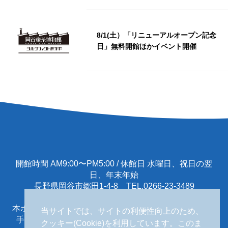
8/1(土）「リニューアルオープン記念
日」無料開館ほかイベント開催
開館時間 AM9:00〜PM5:00 / 休館日 水曜日、祝日の翌
日、年末年始
長野県岡谷市郷田1-4-8 TEL.0266-23-3489
本ホームページに掲載する一切の文書･図版･写真等を、
当サイトでは、サイトの利便性向上のため、
手段や形態を問わず複製、転載することを禁じます。
クッキー(Cookie)を利用しています。このま