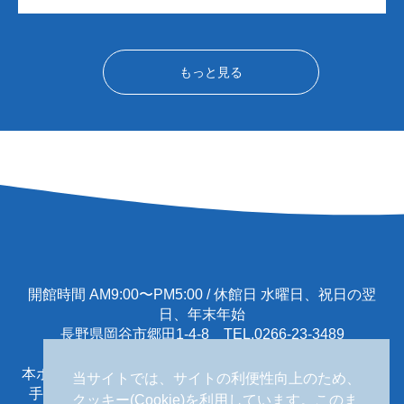
もっと見る
開館時間 AM9:00〜PM5:00 / 休館日 水曜日、祝日の翌
日、年末年始
長野県岡谷市郷田1-4-8 TEL.0266-23-3489
本ホームページに掲載する一切の文書･図版･写真等を、
当サイトでは、サイトの利便性向上のため、
手段や形態を問わず複製、転載することを禁じます。
クッキー(Cookie)を利用しています。このま