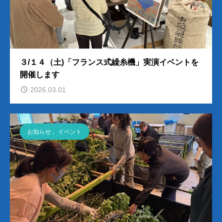
３/１４（土)「フランス式繰糸機」実演イベントを
開催します
2026.03.01
お知らせ
,
イベント