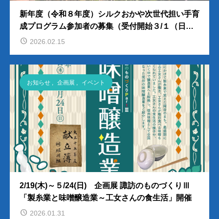
新年度（令和８年度）シルクおかや次世代担い手育
成プログラム参加者の募集（受付開始３/１（日）9
時〜）※定員に達しました。
2026.02.15
お知らせ
,
企画展
,
イベント
2/19(木)～５/24(日) 企画展 諏訪のものづくりⅢ
「製糸業と味噌醸造業～工女さんの食生活」開催
2026.01.31